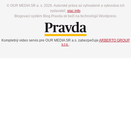
© OUR MEDIA SR a. s. 2026. Autorské práva sú vyhradené a vykonáva ich
vydavateľ,
viac info
.
Blogovací systém Blog.Pravda.sk beží na technológií Wordpress.
Kompletný video servis pre OUR MEDIA SR a.s. zabezpečuje
ARBERTO GROUP
s.r.o.
.