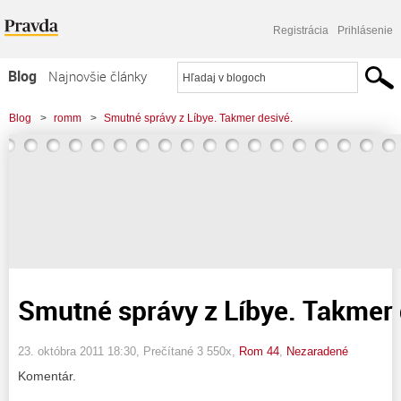
Registrácia
Prihlásenie
Blog
Najnovšie články
Najčítanejšie články
Blog
>
romm
>
Smutné správy z Líbye. Takmer desivé.
Najkomentovanejšie články
Zoznam blogov
Komerčné blogy
Smutné správy z Líbye. Takmer 
23. októbra 2011 18:30
, Prečítané 3 550x,
Rom 44
,
Nezaradené
Komentár.