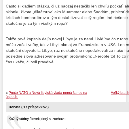
Často si kladiem otázku, či už naozaj nestačilo len chvíľu počkať, 
sklonku života „diktátorov“ ako Muammar alebo Saddám, priniesť de
krídlach bombardérov a tým destabilizovať celý región. Iné riešeni
skutočne je za tým všetkým ropa?
Takže prvá kapitola dejín novej Líbye je za nami. Uvidíme čo z toho
môžu začať voľby, tak v Líbyi, ako aj vo Francúzsku a v USA. Len 
skutoční obyvatelia Líbye, raz neskutočne nepoďakovali za našu 
posledné slová adresované svojim protivníkom: „Nerobte to! To čo rob
čas ukáže, či boli pravdivé.
«
Prečo NATO a Nová líbyjská vláda nemá šancu na
Veľký brat 
úspech.
Debata ( 17 príspevkov )
Každý súdny človek,ktorý si zachoval... ...