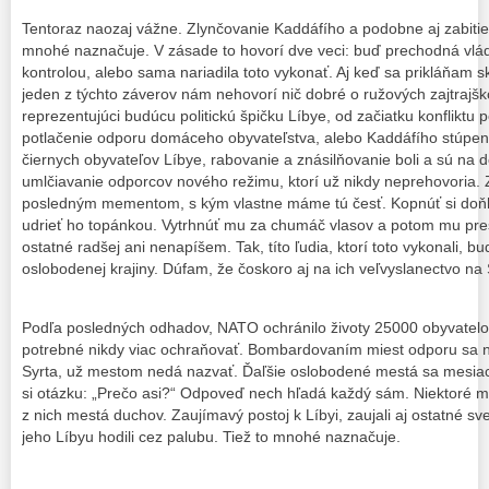
Tentoraz naozaj vážne. Zlynčovanie Kaddáfího a podobne aj zabit
mnohé naznačuje. V zásade to hovorí dve veci: buď prechodná vlá
kontrolou, alebo sama nariadila toto vykonať. Aj keď sa prikláňam 
jeden z týchto záverov nám nehovorí nič dobré o ružových zajtrajško
reprezentujúci budúcu politickú špičku Líbye, od začiatku konfliktu 
potlačenie odporu domáceho obyvateľstva, alebo Kaddáfího stúpenc
čiernych obyvateľov Líbye, rabovanie a znásilňovanie boli a sú na 
umlčiavanie odporcov nového režimu, ktorí už nikdy neprehovoria.
posledným mementom, s kým vlastne máme tú česť. Kopnúť si doňho,
udrieť ho topánkou. Vytrhnúť mu za chumáč vlasov a potom mu prest
ostatné radšej ani nenapíšem. Tak, títo ľudia, ktorí toto vykonali, b
oslobodenej krajiny. Dúfam, že čoskoro aj na ich veľvyslanectvo na
Podľa posledných odhadov, NATO ochránilo životy 25000 obyvatelov
potrebné nikdy viac ochraňovať. Bombardovaním miest odporu sa 
Syrta, už mestom nedá nazvať. Ďaľšie oslobodené mestá sa mesiac
si otázku: „Prečo asi?“ Odpoveď nech hľadá každý sám. Niektoré m
z nich mestá duchov. Zaujímavý postoj k Líbyi, zaujali aj ostatné s
jeho Líbyu hodili cez palubu. Tiež to mnohé naznačuje.