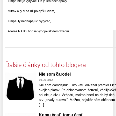
Timpe nie je vyrývač. On je len nechápavý.... ...
Mitrax a ty si sa už polepšil! Viem, ...
Timpe, ty nechápajúci vyrývač, ...
A teraz NATO, hor sa vybojovať demokraciu... ...
Ďalšie články od tohto blogera
Nie som čarodej
19.06.2012
Nie som čarodejník. Túto vetu odkázal premiér Fico
svojich platov. Pri ohlasovanom šetrení, všelijaký
ani nie je divu. Vzápätí, možno hneď na druhý deň,
tzv. „trvalý euroval“. Možno, najskôr nám občanom 
[...]
Komu česť, tomu česť