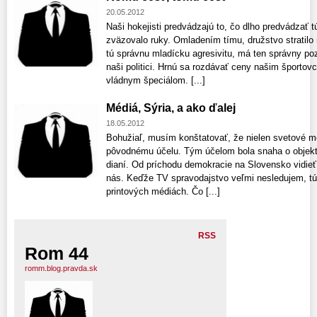
20.05.2012
Naši hokejisti predvádzajú to, čo dlho predvádzať tú
zväzovalo ruky. Omladením tímu, družstvo stratilo 
tú správnu mladícku agresivitu, má ten správny poz
naši politici. Hrnú sa rozdávať ceny našim športo
vládnym špeciálom. [...]
Médiá, Sýria, a ako ďalej
18.05.2012
Bohužiaľ, musím konštatovať, že nielen svetové m
pôvodnému účelu. Tým účelom bola snaha o objektí
dianí. Od príchodu demokracie na Slovensko vidie
nás. Keďže TV spravodajstvo veľmi nesledujem, tú
printových médiách. Čo [...]
RSS
Rom 44
romm.blog.pravda.sk