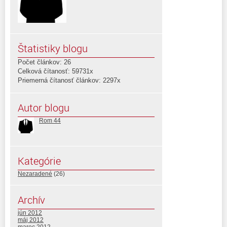
Štatistiky blogu
Počet článkov: 26
Celková čítanosť: 59731x
Priemerná čítanosť článkov: 2297x
Autor blogu
Rom 44
Kategórie
Nezaradené
(26)
Archív
jún 2012
máj 2012
marec 2012