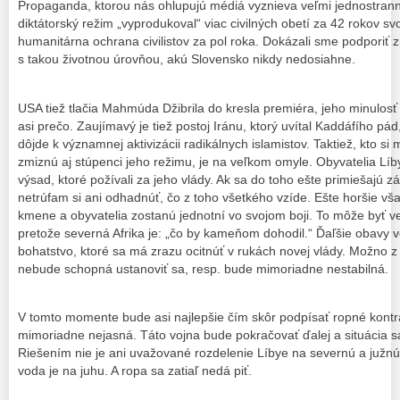
Propaganda, ktorou nás ohlupujú médiá vyznieva veľmi jednostran
diktátorský režim „vyprodukoval“ viac civilných obetí za 42 rokov svoj
humanitárna ochrana civilistov za pol roka. Dokázali sme podporiť 
s takou životnou úrovňou, akú Slovensko nikdy nedosiahne.
USA tiež tlačia Mahmúda Džibrila do kresla premiéra, jeho minulosť
asi prečo. Zaujímavý je tiež postoj Iránu, ktorý uvítal Kaddáfího pád,
dôjde k významnej aktivizácii radikálnych islamistov. Taktiež, kto si
zmiznú aj stúpenci jeho režimu, je na veľkom omyle. Obyvatelia Líb
výsad, ktoré požívali za jeho vlády. Ak sa do toho ešte primiešajú 
netrúfam si ani odhadnúť, čo z toho všetkého vzíde. Ešte horšie vš
kmene a obyvatelia zostanú jednotní vo svojom boji. To môže byť v
pretože severná Afrika je: „čo by kameňom dohodil.“ Ďaľšie obavy
bohatstvo, ktoré sa má zrazu ocitnúť v rukách novej vlády. Možno z
nebude schopná ustanoviť sa, resp. bude mimoriadne nestabilná.
V tomto momente bude asi najlepšie čím skôr podpísať ropné kontr
mimoriadne nejasná. Táto vojna bude pokračovať ďalej a situácia s
Riešením nie je ani uvažované rozdelenie Líbye na severnú a južnú.
voda je na juhu. A ropa sa zatiaľ nedá piť.